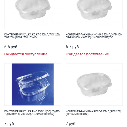
КОНТЕЙНЕР-РАКУШКА КС КР-250МЛ,(РКС-250;
КОНТЕЙНЕР-РАКУШКА КС КР- 350МЛ,(ИПР-350;
УК-Е250) (1КОР/700ШТ.)УЮ
ПР-РКС-350; УК-Е350) (1КОР/700ШТ.)УЮ
6.5 руб.
6.7 руб.
Ожидается поступление
Ожидается поступление
КОНТЕЙНЕР-РАКУШКА РКС 250/11(ОП) (Т) (ПЭ
КОНТЕЙНЕР-РАКУШКА РКСП-250МЛ,(РКС-250)
Т),(ПРКС-250; УК-Е250) (1КОР/400ШТ.КОР)
(1КОР/520ШТ.КОР)
7 руб.
7 руб.