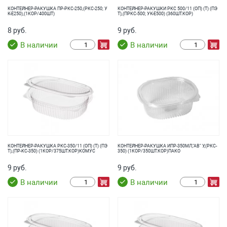
КОНТЕЙНЕР-РАКУШКА ПР-РКС-250,(РКС-250; У
КОНТЕЙНЕР-РАКУШКИ РКС 500/11 (ОП) (Т) (ПЭ
К-Е250),(1КОР/400ШТ)
Т),(ПРКС-500; УК-Е500) (360ШТ.КОР)
8 руб.
9 руб.
В наличии
В наличии
КОНТЕЙНЕР-РАКУШКА РКС-350/11 (ОП) (Т) (ПЭ
КОНТЕЙНЕР-РАКУШКА ИПР-350МЛ,"АВ" У,(РКС-
Т),(ПР-КС-350) (1КОР/375ШТ.КОР)КОМУС
350) (1КОР/350ШТ.КОР)ПАКО
9 руб.
9 руб.
В наличии
В наличии