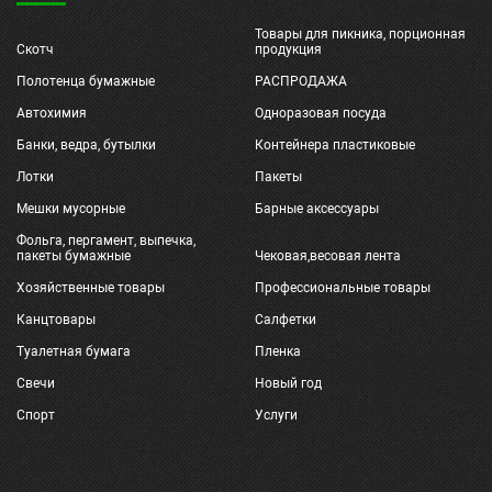
Товары для пикника, порционная
Скотч
продукция
Полотенца бумажные
РАСПРОДАЖА
Автохимия
Одноразовая посуда
Банки, ведра, бутылки
Контейнера пластиковые
Лотки
Пакеты
Мешки мусорные
Барные аксессуары
Фольга, пергамент, выпечка,
пакеты бумажные
Чековая,весовая лента
Хозяйственные товары
Профессиональные товары
Канцтовары
Салфетки
Туалетная бумага
Пленка
Свечи
Новый год
Спорт
Услуги