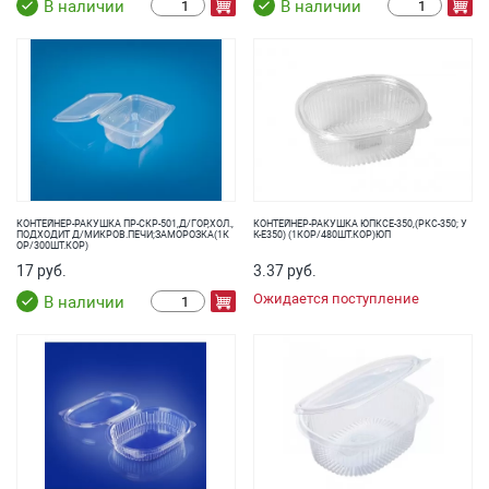
В наличии
В наличии
КОНТЕЙНЕР-РАКУШКА ПР-СКР-501,Д/ГОР,ХОЛ.,
КОНТЕЙНЕР-РАКУШКА ЮПКСЕ-350,(РКС-350; У
ПОДХОДИТ Д/МИКРОВ.ПЕЧИ;ЗАМОРОЗКА(1К
К-Е350) (1КОР/480ШТ.КОР)ЮП
ОР/300ШТ.КОР)
17 руб.
3.37 руб.
Ожидается поступление
В наличии