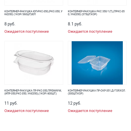
КОНТЕЙНЕР-РАКУШКА ЮП-РКС-350,(РКС-350; У
КОНТЕЙНЕР-РАКУШКА РКС 350/1(Т),(ПРКС-35
К-Е350) (1КОР/360ШТ)ЮП
0; УК-Е350) (375ШТ.КОР)
8 руб.
8.1 руб.
Ожидается поступление
Ожидается поступление
КОНТЕЙНЕР-РАКУШКА ПР-РКС-350,ПРЕМИУМ,
КОНТЕЙНЕР-РАКУШКА ПР-СКР-351,Д/ГОР,ХОЛ.
(ИПР-350;РКС-350; УК-Е350),(1КОР/400ШТ.)
(300ШТ.КОР)
11 руб.
12 руб.
Ожидается поступление
Ожидается поступление