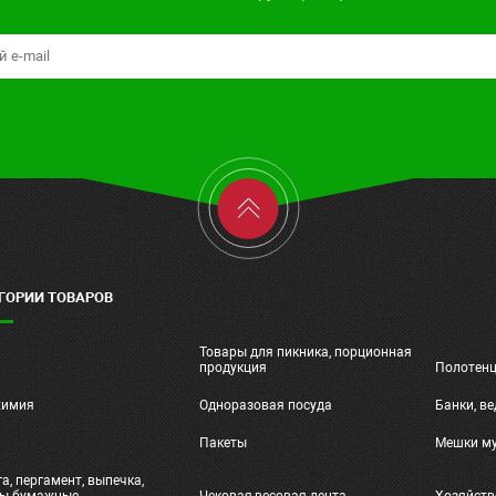
ГОРИИ ТОВАРОВ
Товары для пикника, порционная
ч
продукция
Полотен
химия
Одноразовая посуда
Банки, ве
и
Пакеты
Мешки м
а, пергамент, выпечка,
ты бумажные
Чековая,весовая лента
Хозяйств