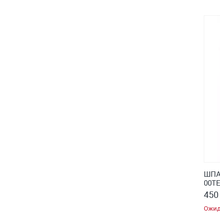
ШПА
00ТЕ
450
Ожид