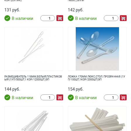
КОР/20УПАК)
/4000 ),ЭЛПИ
131 руб.
142 руб.
В наличии
В наличии
РАЗМЕШИВАТЕЛЬ 118ММ,БЕЛЫЙ,ПЛАСТИКОВ
ЛОЖКА 170ММ ЛЮКС,СТОЛ. ПРОЗРАЧНАЯ (1У
ЫЙ (1УП/500ШТ;1 КОР/12000ШТ.)ЭП
П/100ШТ;1КОР/2000ШТ)ЭП
144 руб.
154 руб.
В наличии
В наличии