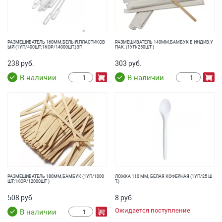
РАЗМЕШИВАТЕЛЬ 160ММ,БЕЛЫЙ,ПЛАСТИКОВ
РАЗМЕШИВАТЕЛЬ 140ММ,БАМБУК В ИНДИВ.У
ЫЙ (1УП/400ШТ;1КОР/14000ШТ.)ЭП
ПАК. (1УП/250ШТ )
238 руб.
303 руб.
В наличии
В наличии
РАЗМЕШИВАТЕЛЬ 180ММ,БАМБУК (1УП/1000
ЛОЖКА 110 ММ, БЕЛАЯ КОФЕЙНАЯ (1УП/25 Ш
ШТ;1КОР/12000ШТ )
Т.)
508 руб.
8 руб.
Ожидается поступление
В наличии