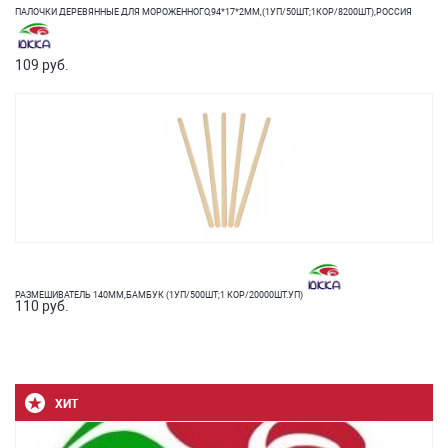
ПАЛОЧКИ ДЕРЕВЯННЫЕ ДЛЯ МОРОЖЕННОГО,94*17*2ММ,(1УП/50ШТ;1КОР/8200ШТ),РОССИЯ
109 руб.
РАЗМЕШИВАТЕЛЬ 140ММ,БАМБУК (1УП/500ШТ;1 КОР/20000ШТ.УП)
110 руб.
ХИТ