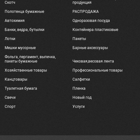
Скотч
продукция
Полотенца бумажные
РАСПРОДАЖА
Автохимия
Одноразовая посуда
Банки, ведра, бутылки
Контейнера пластиковые
Лотки
Пакеты
Мешки мусорные
Барные аксессуары
Фольга, пергамент, выпечка,
пакеты бумажные
Чековая,весовая лента
Хозяйственные товары
Профессиональные товары
Канцтовары
Салфетки
Туалетная бумага
Пленка
Свечи
Новый год
Спорт
Услуги