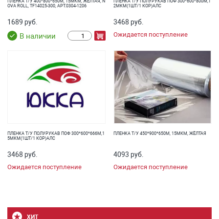
ПЛЕНКА Т/У 400*800*650М, 15МКМ, ЖЕЛТАЯ, N
ПЛЕНКА Т/У ПОЛУРУКАВ ПОФ 300*600*800М,1
OVА ROLL, TF14025-300, АРТ.0304-1206
2МКМ(1ШТ/1 КОР)АЛС
1689 руб.
3468 руб.
Ожидается поступление
В наличии
ПЛЕНКА Т/У ПОЛУРУКАВ ПОФ 300*600*666М,1
ПЛЕНКА Т/У 450*900*650М, 15МКМ, ЖЁЛТАЯ
5МКМ(1ШТ/1 КОР)АЛС
3468 руб.
4093 руб.
Ожидается поступление
Ожидается поступление
ХИТ