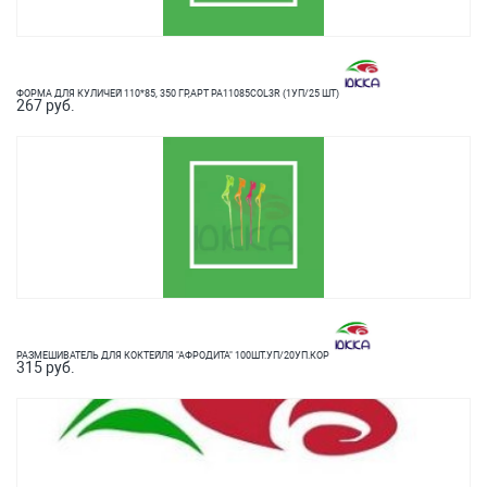
ФОРМА ДЛЯ КУЛИЧЕЙ 110*85, 350 ГР,АРТ РА11085COL3R (1УП/25 ШТ)
267 руб.
РАЗМЕШИВАТЕЛЬ ДЛЯ КОКТЕЙЛЯ "АФРОДИТА" 100ШТ.УП/20УП.КОР
315 руб.