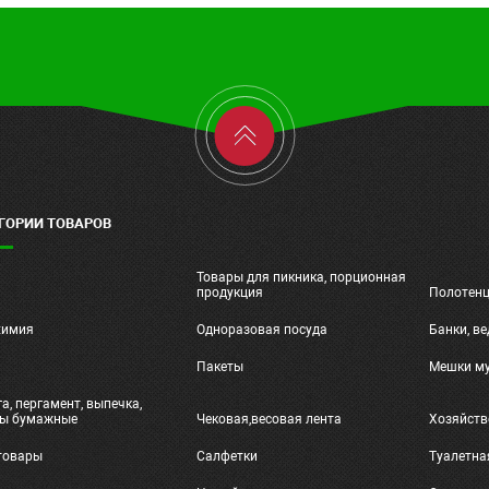
ГОРИИ ТОВАРОВ
Товары для пикника, порционная
ч
продукция
Полотен
химия
Одноразовая посуда
Банки, ве
и
Пакеты
Мешки м
а, пергамент, выпечка,
ты бумажные
Чековая,весовая лента
Хозяйств
товары
Салфетки
Туалетна