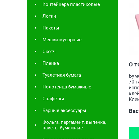
Контейнера пластиковые
Лотки
Пакеты
Мешки мусорные
Скотч
Пленка
О т
Туалетная бумага
Бума
70 г
Полотенца бумажные
испо
клей
Салфетки
Клей
Вас
Барные аксессуары
Фольга, пергамент, выпечка,
пакеты бумажные