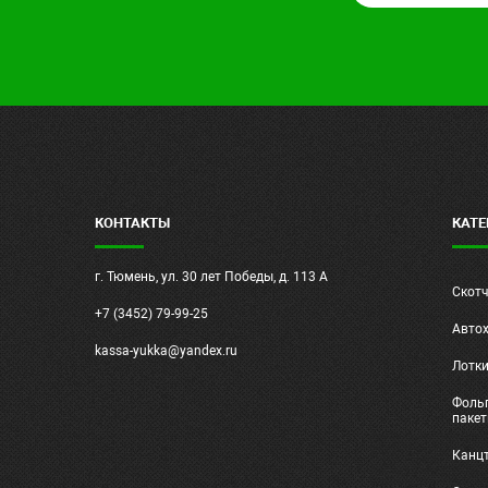
КОНТАКТЫ
КАТЕ
г. Тюмень, ул. 30 лет Победы, д. 113 А
Скот
+7 (3452) 79-99-25
Авто
kassa-yukka@yandex.ru
Лотк
Фольг
паке
Канц