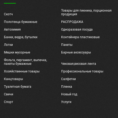
Товары для пикника, порционная
Скотч
продукция
Полотенца бумажные
РАСПРОДАЖА
Автохимия
Одноразовая посуда
Банки, ведра, бутылки
Контейнера пластиковые
Лотки
Пакеты
Мешки мусорные
Барные аксессуары
Фольга, пергамент, выпечка,
пакеты бумажные
Чековая,весовая лента
Хозяйственные товары
Профессиональные товары
Канцтовары
Салфетки
Туалетная бумага
Пленка
Свечи
Новый год
Спорт
Услуги