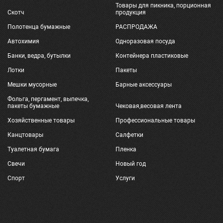
Товары для пикника, порционная
Скотч
продукция
Полотенца бумажные
РАСПРОДАЖА
Автохимия
Одноразовая посуда
Банки, ведра, бутылки
Контейнера пластиковые
Лотки
Пакеты
Мешки мусорные
Барные аксессуары
Фольга, пергамент, выпечка,
пакеты бумажные
Чековая,весовая лента
Хозяйственные товары
Профессиональные товары
Канцтовары
Салфетки
Туалетная бумага
Пленка
Свечи
Новый год
Спорт
Услуги