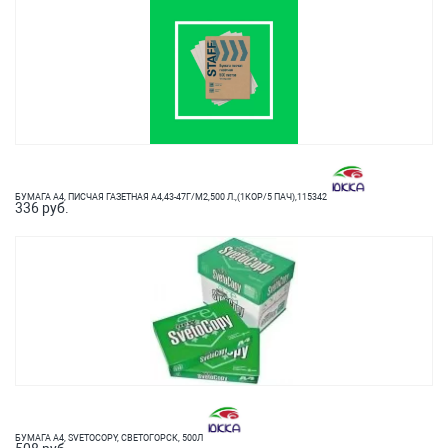
БУМАГА А4, ПИСЧАЯ ГАЗЕТНАЯ А4,43-47Г/М2,500 Л.,(1КОР/5 ПАЧ),115342
336 руб.
БУМАГА А4, SVETOCOPY, СВЕТОГОРСК, 500Л