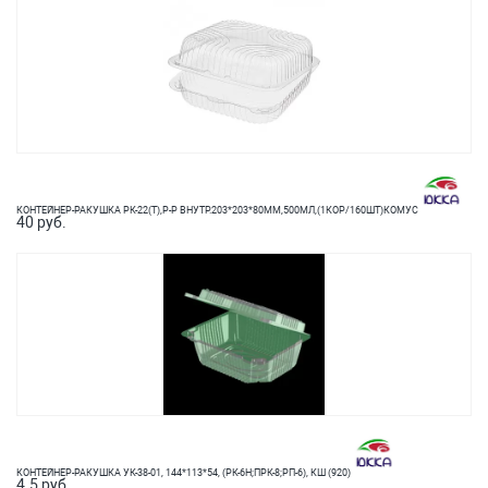
КОНТЕЙНЕР-РАКУШКА РК-22(Т),Р-Р ВНУТР.203*203*80ММ,500МЛ,(1КОР/160ШТ)КОМУС
40 руб.
КОНТЕЙНЕР-РАКУШКА УК-38-01, 144*113*54, (РК-6Н;ПРК-8;РП-6), КШ (920)
4.5 руб.