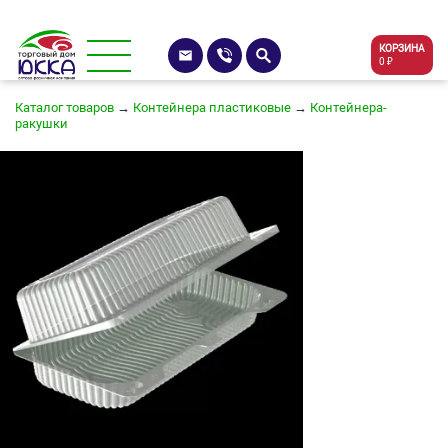
КОРЗИНА
0 ₽
Каталог товаров
→
Контейнера пластиковые
→
Контейнера-
ракушки