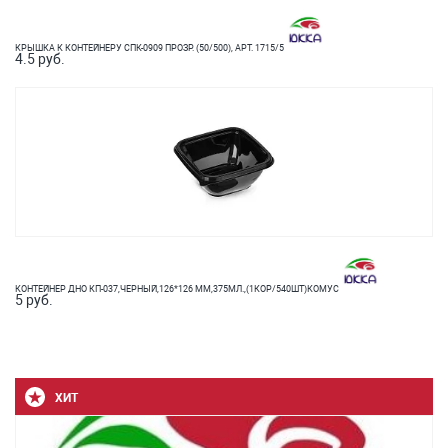
КРЫШКА К КОНТЕЙНЕРУ СПК-0909 ПРОЗР. (50/500), АРТ. 1715/5
4.5 руб.
КОНТЕЙНЕР ДНО КП-037,ЧЕРНЫЙ,126*126 ММ,375МЛ.,(1КОР/540ШТ)КОМУС
5 руб.
ХИТ