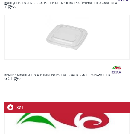
КОНТЕЙНЕР ДНО СПК-1212-250 МЛ,ЧЕРНОЕ +КРЫШКА T-70C (1УП/50ШТ;1КОР/500ШТ),ПЭ
7 руб.
КРЫШКА К КОНТЕЙНЕРУ СПК-1616 ПРОЗРАЧНАЯ,T-70С,(1УП/75ШТ;1КОР/450ШТ)ПЭ
6.51 руб.
ХИТ