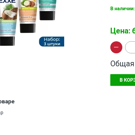
В наличии:
Цена:
Общая
В КОР
оваре
ар