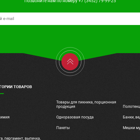
Позвоните нам по номеру +7 (3452) 79-99-25
ГОРИИ ТОВАРОВ
Товары для пикника, порционная
ч
продукция
Полотен
химия
Одноразовая посуда
Банки, ве
и
Пакеты
Мешки м
а, пергамент, выпечка,