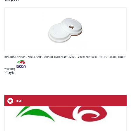
КРЫШКА Д/ГОР. Д=80,БЕЛАЯ C ОТРЫВ. ПИТЕЙНИКОМ К СТ.250,(1УП/100 ШТ;1КОР/1000ШТ, 1КОР/
2000ШТ)
2 руб.
ХИТ