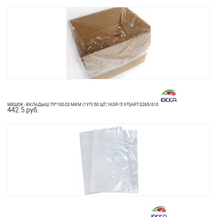
МЕШОК - ВКЛАДЫШ 70*100-20 МКМ (1УП/50 ШТ;1КОР/5 УП)АРТ.3265/610
442.5 руб.