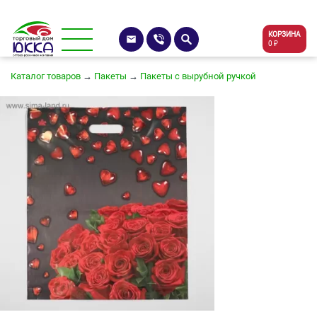
КОРЗИНА
0 ₽
Каталог товаров
→
Пакеты
→
Пакеты с вырубной ручкой