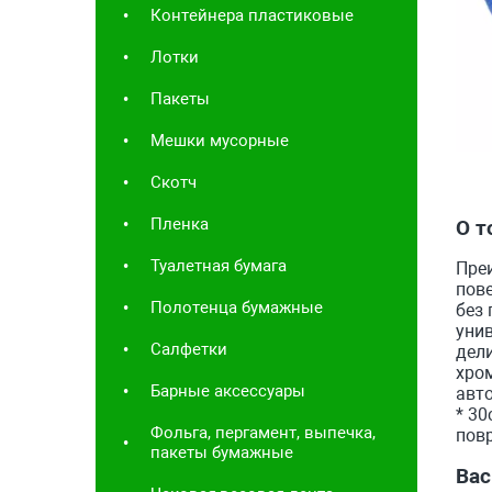
Контейнера пластиковые
Лотки
Пакеты
Мешки мусорные
Скотч
Пленка
О т
Туалетная бумага
Преи
пове
Полотенца бумажные
без 
уни
Салфетки
дели
хром
Барные аксессуары
авто
* 30
Фольга, пергамент, выпечка,
пов
пакеты бумажные
Вас