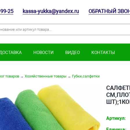
-99-25
kassa-yukka@yandex.ru
ОБРАТНЫЙ ЗВО
 ДОСТАВКА
НОВОСТИ
ВИДЕО
КОНТАКТЫ
ог товаров
→
Хозяйственные товары
→
Губки,салфетки
САЛФЕТ
СМ,ПЛОТ
ШТ);1КО
Артикул:
Единица: