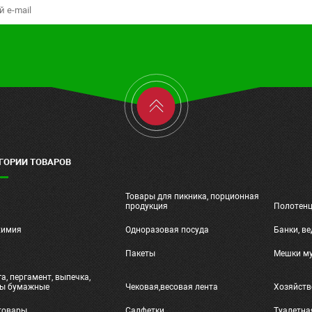
ГОРИИ ТОВАРОВ
Товары для пикника, порционная
ч
продукция
Полотен
химия
Одноразовая посуда
Банки, ве
и
Пакеты
Мешки м
а, пергамент, выпечка,
ты бумажные
Чековая,весовая лента
Хозяйств
товары
Салфетки
Туалетна