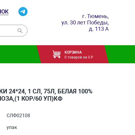
НОК
г. Тюмень,
ул. 30 лет Победы,
д. 113 А
КОРЗИНА
0 товаров на 0 ₽
И 24*24, 1 СЛ, 75Л, БЕЛАЯ 100%
ЗА,(1 КОР/60 УП)КФ
СЛФ02108
упак