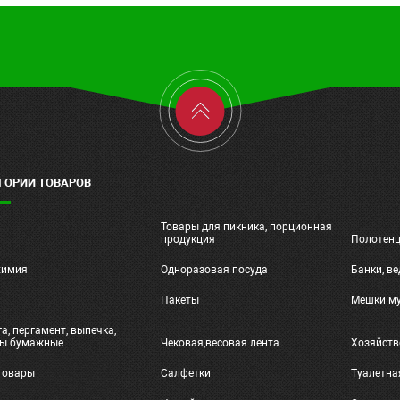
ГОРИИ ТОВАРОВ
Товары для пикника, порционная
ч
продукция
Полотен
химия
Одноразовая посуда
Банки, ве
и
Пакеты
Мешки м
а, пергамент, выпечка,
ты бумажные
Чековая,весовая лента
Хозяйств
товары
Салфетки
Туалетна