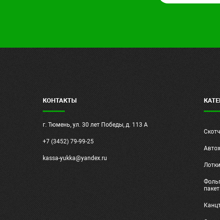
КОНТАКТЫ
КАТЕ
г. Тюмень, ул. 30 лет Победы, д. 113 А
Скот
+7 (3452) 79-99-25
Авто
kassa-yukka@yandex.ru
Лотк
Фольг
паке
Канц