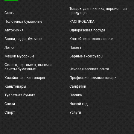
Товары для пикника, порционная
Скотч
продукция
Полотенца бумажные
РАСПРОДАЖА
Автохимия
Одноразовая посуда
Банки, ведра, бутылки
Контейнера пластиковые
Лотки
Пакеты
Мешки мусорные
Барные аксессуары
Фольга, пергамент, выпечка,
пакеты бумажные
Чековая,весовая лента
Хозяйственные товары
Профессиональные товары
Канцтовары
Салфетки
Туалетная бумага
Пленка
Свечи
Новый год
Спорт
Услуги