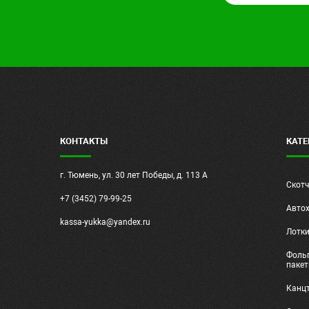
КОНТАКТЫ
КАТЕ
г. Тюмень, ул. 30 лет Победы, д. 113 А
Скот
+7 (3452) 79-99-25
Авто
kassa-yukka@yandex.ru
Лотк
Фольг
паке
Канц