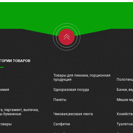
ГОРИИ ТОВАРОВ
Товары для пикника, порционная
ч
продукция
Полотен
химия
Одноразовая посуда
Банки, ве
и
Пакеты
Мешки м
а, пергамент, выпечка,
ты бумажные
Чековая,весовая лента
Хозяйств
товары
Салфетки
Туалетна