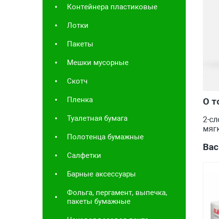
Контейнера пластиковые
Лотки
Пакеты
Мешки мусорные
Скотч
Пленка
О т
Туалетная бумага
2-с
мягк
Полотенца бумажные
Вас
Салфетки
Барные аксессуары
Фольга, пергамент, выпечка,
пакеты бумажные