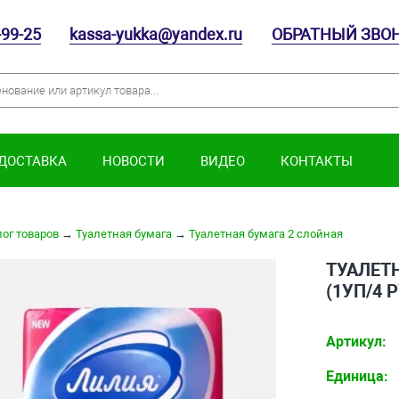
-99-25
kassa-yukka@yandex.ru
ОБРАТНЫЙ ЗВО
 ДОСТАВКА
НОВОСТИ
ВИДЕО
КОНТАКТЫ
ог товаров
→
Туалетная бумага
→
Туалетная бумага 2 слойная
ТУАЛЕТН
(1УП/4 
Артикул:
Единица: