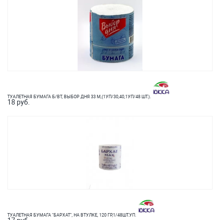
ТУАЛЕТНАЯ БУМАГА Б/ВТ, ВЫБОР ДНЯ 33 М,(1УП/30,40,1УП/48 ШТ.).
18 руб.
ТУАЛЕТНАЯ БУМАГА "БАРХАТ", НА ВТУЛКЕ, 120 ГР,1/48ШТ.УП.