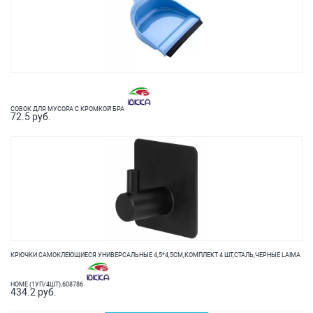
СОВОК ДЛЯ МУСОРА С КРОМКОЙ БРА
72.5 руб.
КРЮЧКИ САМОКЛЕЮЩИЕСЯ УНИВЕРСАЛЬНЫЕ 4,5*4,5СМ,КОМПЛЕКТ 4 ШТ,СТАЛЬ,ЧЕРНЫЕ LAIMA
HOME (1УП/4ШТ),608786
434.2 руб.