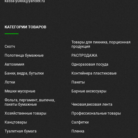
kassa-yukka@yandex.ru
КАТЕГОРИИ ТОВАРОВ
Товары для пикника, порционная
Скотч
продукция
Полотенца бумажные
РАСПРОДАЖА
Автохимия
Одноразовая посуда
Банки, ведра, бутылки
Контейнера пластиковые
Лотки
Пакеты
Мешки мусорные
Барные аксессуары
Фольга, пергамент, выпечка,
пакеты бумажные
Чековая,весовая лента
Хозяйственные товары
Профессиональные товары
Канцтовары
Салфетки
Туалетная бумага
Пленка