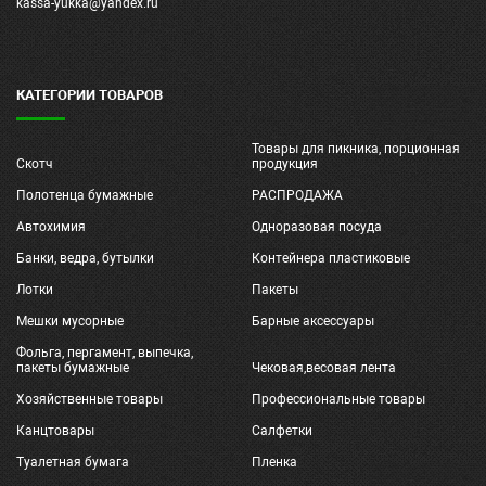
kassa-yukka@yandex.ru
КАТЕГОРИИ ТОВАРОВ
Товары для пикника, порционная
Скотч
продукция
Полотенца бумажные
РАСПРОДАЖА
Автохимия
Одноразовая посуда
Банки, ведра, бутылки
Контейнера пластиковые
Лотки
Пакеты
Мешки мусорные
Барные аксессуары
Фольга, пергамент, выпечка,
пакеты бумажные
Чековая,весовая лента
Хозяйственные товары
Профессиональные товары
Канцтовары
Салфетки
Туалетная бумага
Пленка