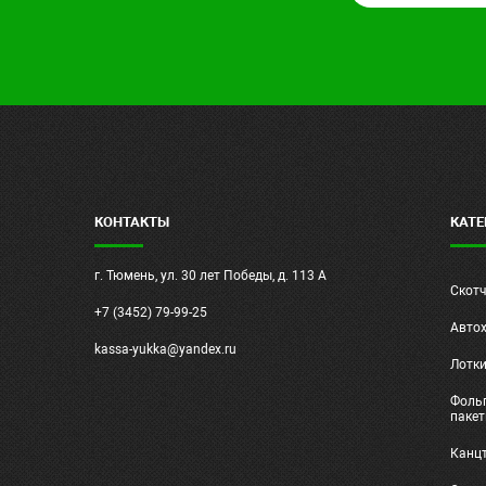
КОНТАКТЫ
КАТЕ
г. Тюмень, ул. 30 лет Победы, д. 113 А
Скот
+7 (3452) 79-99-25
Авто
kassa-yukka@yandex.ru
Лотк
Фольг
паке
Канц