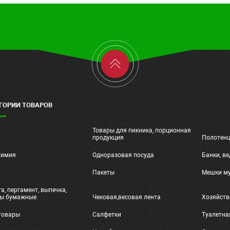
ГОРИИ ТОВАРОВ
Товары для пикника, порционная
ч
продукция
Полотен
химия
Одноразовая посуда
Банки, ве
и
Пакеты
Мешки м
а, пергамент, выпечка,
ты бумажные
Чековая,весовая лента
Хозяйств
товары
Салфетки
Туалетна