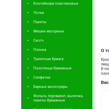
Контейнера пластиковые
Лотки
Пакеты
Мешки мусорные
Скотч
Пленка
О т
Туалетная бумага
Крас
пище
Полотенца бумажные
В па
паке
Салфетки
Вас
Барные аксессуары
Фольга, пергамент, выпечка,
пакеты бумажные