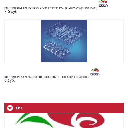
КОНТЕЙНЕР-РАКУШКА ПР-К-19 "А" СН , 212*114*55, (РК-19;УК-49) (1/350;1/400)
7.5 руб.
КОНТЕЙНЕР-РАКУШКА ДЛЯ ЯИЦ ПЭТ СТ,СУПЕР СТЕКЛО,1 КОР/300 ШТ
0 руб.
ХИТ