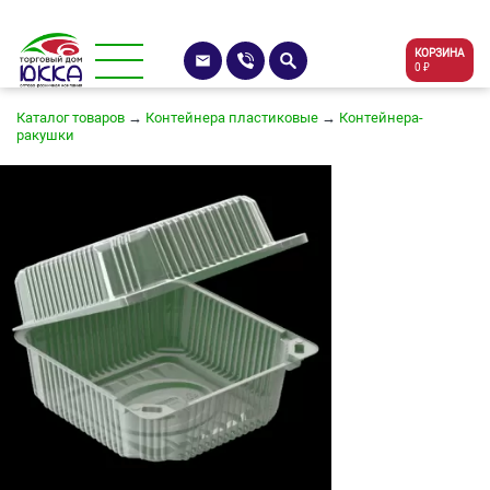
КОРЗИНА
0 ₽
Каталог товаров
→
Контейнера пластиковые
→
Контейнера-
ракушки