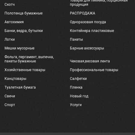
Товары для пикника, порционная
Скотч
продукция
Полотенца бумажные
РАСПРОДАЖА
Автохимия
Одноразовая посуда
Банки, ведра, бутылки
Контейнера пластиковые
Лотки
Пакеты
Мешки мусорные
Барные аксессуары
Фольга, пергамент, выпечка,
пакеты бумажные
Чековая,весовая лента
Хозяйственные товары
Профессиональные товары
Канцтовары
Салфетки
Туалетная бумага
Пленка
Свечи
Новый год
Спорт
Услуги