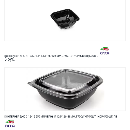
КОНТЕЙНЕР ДНО КП-037,ЧЕРНЫЙ,126*126 ММ,375МЛ.,(1КОР/540ШТ)КОМУС
5 руб.
КОНТЕЙНЕР ДНО С-12/12-250 МЛ ЧЕРНЫЙ 126*126*38ММ,T-70С(1УП/50ШТ;1КОР/500ШТ) ПЭ