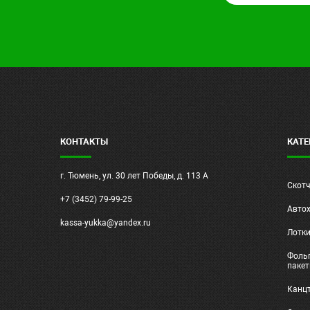
КОНТАКТЫ
КАТЕ
г. Тюмень, ул. 30 лет Победы, д. 113 А
Скот
+7 (3452) 79-99-25
Авто
kassa-yukka@yandex.ru
Лотк
Фольг
паке
Канц