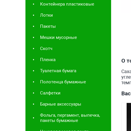
Контейнера пластиковые
Лотки
Пакеты
Мешки мусорные
Скотч
Пленка
О т
Туалетная бумага
Саха
угле
Полотенца бумажные
темп
Вас
Салфетки
Барные аксессуары
Фольга, пергамент, выпечка,
пакеты бумажные