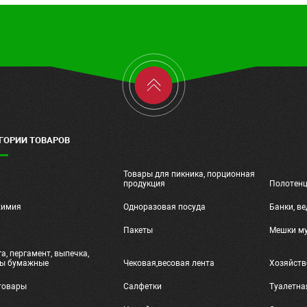
ГОРИИ ТОВАРОВ
Товары для пикника, порционная
ч
продукция
Полотен
химия
Одноразовая посуда
Банки, ве
и
Пакеты
Мешки м
а, пергамент, выпечка,
ты бумажные
Чековая,весовая лента
Хозяйств
товары
Салфетки
Туалетна