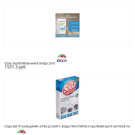
СОЛЬ ТАБЛЕТИРОВАННАЯ ЭГИДА 25 КГ
1531.3 руб.
СОДА 600 ГР. КАЛЬЦИНИР., СР-ВО Д/СМЯГЧ. ВОДЫ ПРИ СТИРКЕ И УДАЛЕНИЯ БЫТ-Х ЗАГРЯЗ.В ПА