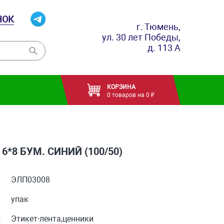
НОК
г. Тюмень,
ул. 30 лет Победы,
д. 113 А
КОРЗИНА
0 товаров на 0 ₽
6*8 БУМ. СИНИЙ (100/50)
ЭЛП03008
упак
:
Этикет-лента,ценники