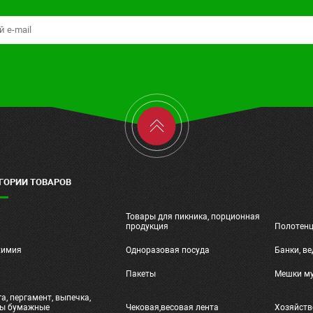
ГОРИИ ТОВАРОВ
Товары для пикника, порционная
ч
продукция
Полотен
химия
Одноразовая посуда
Банки, ве
и
Пакеты
Мешки м
а, пергамент, выпечка,
ты бумажные
Чековая,весовая лента
Хозяйств